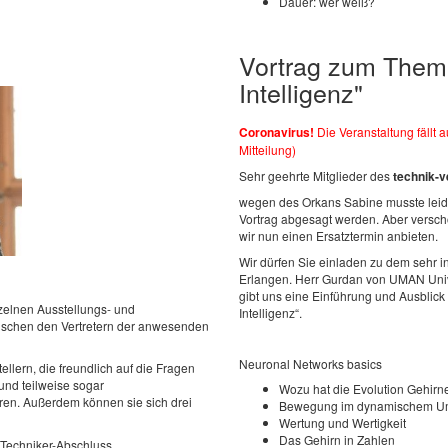
Dauer:
wer weiß?
Vortrag zum Thema
Intelligenz"
Coronavirus!
Die Veranstaltung fällt 
Mitteilung)
Sehr geehrte Mitglieder des
technik-v
wegen des Orkans Sabine musste leider
Vortrag abgesagt werden. Aber versch
wir nun einen Ersatztermin anbieten.
Wir dürfen Sie einladen zu dem sehr i
Erlangen. Herr Gurdan von UMAN Uni
gibt uns eine Einführung und Ausblick
zelnen Ausstellungs- und
Intelligenz“.
ischen den Vertretern der anwesenden
Neuronal Networks basics
llern, die freundlich auf die Fragen
nd teilweise sogar
Wozu hat die Evolution Gehirne
ren. Außerdem können sie sich drei
Bewegung im dynamischem U
Wertung und Wertigkeit
Das Gehirn in Zahlen
Techniker-Abschluss