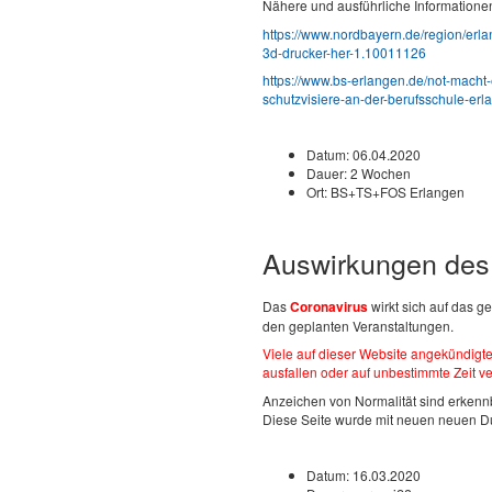
Nähere und ausführliche Informationen
https://www.nordbayern.de/region/erla
3d-drucker-her-1.10011126
https://www.bs-erlangen.de/not-macht-
schutzvisiere-an-der-berufsschule-erl
Datum:
06.04.2020
Dauer:
2 Wochen
Ort:
BS+TS+FOS Erlangen
Auswirkungen des
Das
Coronavirus
wirkt sich auf das ge
den geplanten Veranstaltungen.
Viele auf dieser Website angekündigt
ausfallen oder auf unbestimmte Zeit 
Anzeichen von Normalität sind erken
Diese Seite wurde mit neuen neuen Du
Datum:
16.03.2020