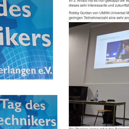
Im 3. Anlauf hat es nun geklappt die 
dieses sehr interessante und zukunfts
Robby Gurdan von UMAN Universal Me
geringen Teilnehmerzahl eine sehr an
Die Themen waren mit guten Beispiele