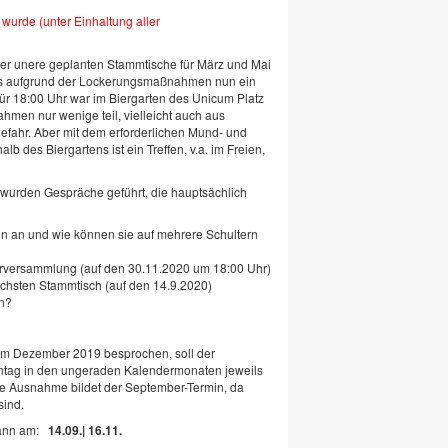
wurde (unter Einhaltung aller
er unere geplanten Stammtische für März und Mai
ss aufgrund der Lockerungsmaßnahmen nun ein
Für 18:00 Uhr war im Biergarten des Unicum Platz
ahmen nur wenige teil, vielleicht auch aus
fahr. Aber mit dem erforderlichen Mund- und
 des Biergartens ist ein Treffen, v.a. im Freien,
 wurden Gespräche geführt, die hauptsächlich
in an und wie können sie auf mehrere Schultern
erversammlung (auf den 30.11.2020 um 18:00 Uhr)
chsten Stammtisch (auf den 14.9.2020)
in?
m Dezember 2019 besprochen, soll der
ontag in den ungeraden Kalendermonaten jeweils
ne Ausnahme bildet der September-Termin, da
sind.
ann am:
14.09.| 16.11.