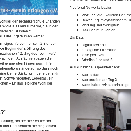
Neuronal Networks basics
Wozu hat die Evolution Gehirne
Bewegung im dynamischem U
Schüler der Technikerschule Erlangen
Wertung und Wertigkeit
flink die Klassenräume vor, die in den
Das Gehirn in Zahlen
nächsten Stunden zu
Ausstellungsräumen werden.
Big Data
Emsiges Treiben herrscht 2 Stunden
Digital Dystopia
vor Beginn der Eröffnung des
die digitale Filterblase
inzwischen 12. „Tag des Technikers“.
false positives
Nach dem Ausräumen bauen die
Arbeitsplätze und AI
teilnehmenden Firmen rasch ihre
AGI künstliche Superintelligenz
Informationsstände auf, so dass noch
eine kleine Stärkung in der eigens für
was ist das
st. Schweinebraten, Leberkäs, ein
was passiert am Tag X
chen – für das leibliche Wohl der
wann haben wir superintellige
s?“
staltung, bei der die Schüler der
n und Hochschulen die Möglichkeit
hüler die Gelegenheit, sich an