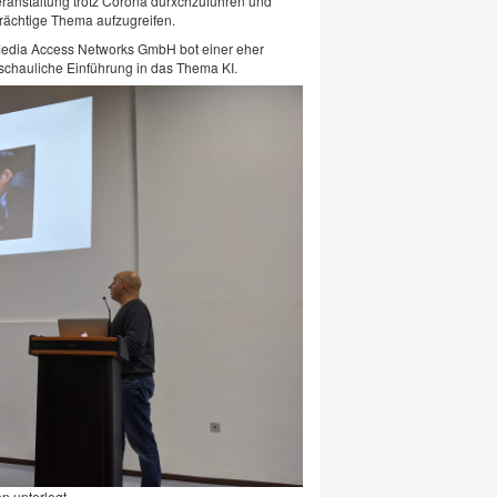
Veranstaltung trotz Corona durxchzuführen und
trächtige Thema aufzugreifen.
dia Access Networks GmbH bot einer eher
schauliche Einführung in das Thema KI.
n unterlegt.