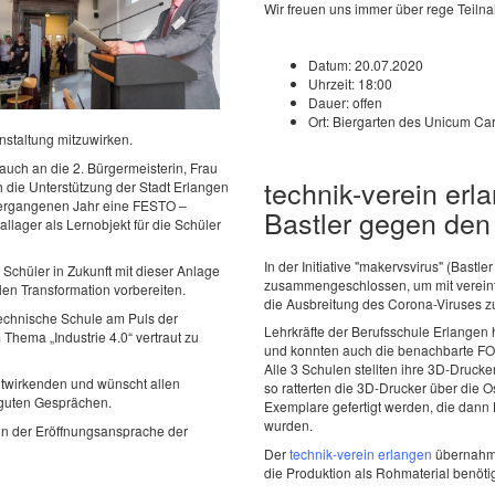
Wir freuen uns immer über rege Teil
Datum:
20.07.2020
Uhrzeit:
18:00
Dauer:
offen
Ort:
Biergarten des Unicum Car
nstaltung mitzuwirken.
 auch an die 2. Bürgermeisterin, Frau
technik-verein erla
ch die Unterstützung der Stadt Erlangen
 vergangenen Jahr eine FESTO –
Bastler gegen den
lager als Lernobjekt für die Schüler
In der Initiative "makervsvirus" (Bast
Schüler in Zukunft mit dieser Anlage
zusammengeschlossen, um mit vereint
len Transformation vorbereiten.
die Ausbreitung des Corona-Viruses zu
 technische Schule am Puls der
Lehrkräfte der Berufsschule Erlangen h
 Thema „Industrie 4.0“ vertraut zu
und konnten auch die benachbarte FOS
Alle 3 Schulen stellten ihre 3D-Drucke
Mitwirkenden und wünscht allen
so ratterten die 3D-Drucker über die 
 guten Gesprächen.
Exemplare gefertigt werden, die dann 
wurden.
in der Eröffnungsansprache der
Der
technik-verein erlangen
übernahm d
die Produktion als Rohmaterial benöti