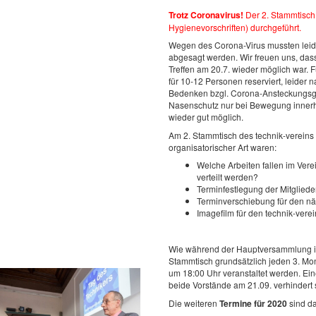
Trotz Coronavirus!
Der 2. Stammtisch 
Hygienevorschriften) durchgeführt.
Wegen des Corona-Virus mussten leid
abgesagt werden. Wir freuen uns, da
Treffen am 20.7. wieder möglich war. 
für 10-12 Personen reserviert, leider n
Bedenken bzgl. Corona-Ansteckungsge
Nasenschutz nur bei Bewegung innerhalb
wieder gut möglich.
Am 2. Stammtisch des technik-vereins
organisatorischer Art waren:
Welche Arbeiten fallen im Vere
verteilt werden?
Terminfestlegung der Mitglied
Terminverschiebung für den nä
Imagefilm für den technik-vere
Wie während der Hauptversammlung i
Stammtisch grundsätzlich jeden 3. M
um 18:00 Uhr veranstaltet werden. Ei
beide Vorstände am 21.09. verhindert 
Die weiteren
Termine für 2020
sind d